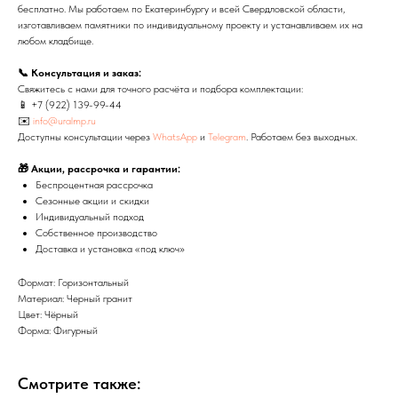
бесплатно. Мы работаем по Екатеринбургу и всей Свердловской области,
изготавливаем памятники по индивидуальному проекту и устанавливаем их на
любом кладбище.
📞 Консультация и заказ:
Свяжитесь с нами для точного расчёта и подбора комплектации:
📱
+7 (922) 139-99-44
✉️
info@uralmp.ru
Доступны консультации через
WhatsApp
и
Telegram
. Работаем без выходных.
🎁 Акции, рассрочка и гарантии:
Беспроцентная рассрочка
Сезонные акции и скидки
Индивидуальный подход
Собственное производство
Доставка и установка «под ключ»
Формат: Горизонтальный
Материал: Черный гранит
Цвет: Чёрный
Форма: Фигурный
Смотрите также: