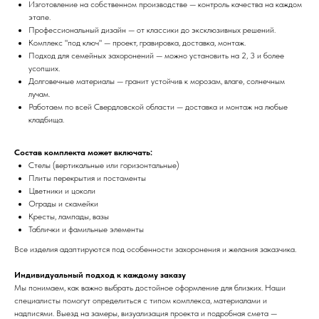
Изготовление на собственном производстве — контроль качества на каждом
этапе.
Профессиональный дизайн — от классики до эксклюзивных решений.
Комплекс "под ключ" — проект, гравировка, доставка, монтаж.
Подход для семейных захоронений — можно установить на 2, 3 и более
усопших.
Долговечные материалы — гранит устойчив к морозам, влаге, солнечным
лучам.
Работаем по всей Свердловской области — доставка и монтаж на любые
кладбища.
Состав комплекта может включать:
Стелы (вертикальные или горизонтальные)
Плиты перекрытия и постаменты
Цветники и цоколи
Ограды и скамейки
Кресты, лампады, вазы
Таблички и фамильные элементы
Все изделия адаптируются под особенности захоронения и желания заказчика.
Индивидуальный подход к каждому заказу
Мы понимаем, как важно выбрать достойное оформление для близких. Наши
специалисты помогут определиться с типом комплекса, материалами и
надписями. Выезд на замеры, визуализация проекта и подробная смета —