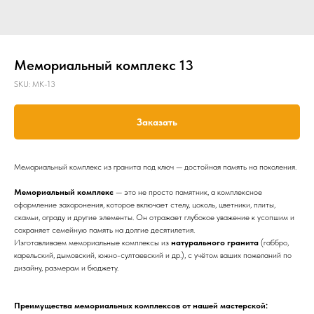
Мемориальный комплекс 13
SKU:
MK-13
Заказать
Мемориальный комплекс из гранита под ключ — достойная память на поколения.
Мемориальный комплекс
— это не просто памятник, а комплексное
оформление захоронения, которое включает стелу, цоколь, цветники, плиты,
скамьи, ограду и другие элементы. Он отражает глубокое уважение к усопшим и
сохраняет семейную память на долгие десятилетия.
Изготавливаем мемориальные комплексы из
натурального гранита
(габбро,
карельский, дымовский, южно-султаевский и др.), с учётом ваших пожеланий по
дизайну, размерам и бюджету.
Преимущества мемориальных комплексов от нашей мастерской: