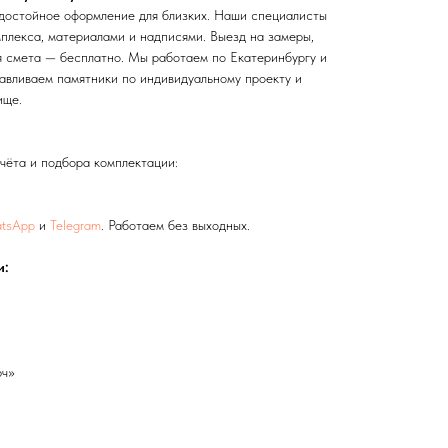
достойное оформление для близких. Наши специалисты
мплекса, материалами и надписями. Выезд на замеры,
я смета — бесплатно. Мы работаем по Екатеринбургу и
тавливаем памятники по индивидуальному проекту и
ище.
чёта и подбора комплектации:
tsApp
и
Telegram
. Работаем без выходных.
и:
юч»