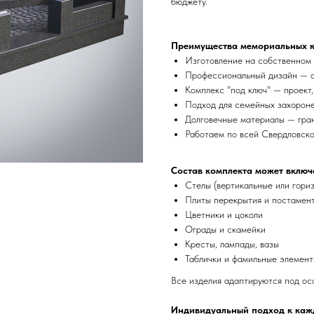
бюджету.
Преимущества мемориальных к
Изготовление на собственном 
Профессиональный дизайн — о
Комплекс "под ключ" — проект,
Подход для семейных захороне
Долговечные материалы — грани
Работаем по всей Свердловско
Состав комплекта может включ
Стелы (вертикальные или гори
Плиты перекрытия и постамен
Цветники и цоколи
Ограды и скамейки
Кресты, лампады, вазы
Таблички и фамильные элемен
Все изделия адаптируются под ос
Индивидуальный подход к каж