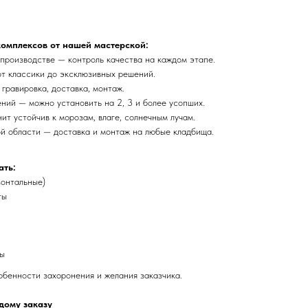
омплексов от нашей мастерской:
производстве — контроль качества на каждом этапе.
т классики до эксклюзивных решений.
 гравировка, доставка, монтаж.
ний — можно установить на 2, 3 и более усопших.
т устойчив к морозам, влаге, солнечным лучам.
й области — доставка и монтаж на любые кладбища.
ать:
зонтальные)
ты
ты
обенности захоронения и желания заказчика.
дому заказу