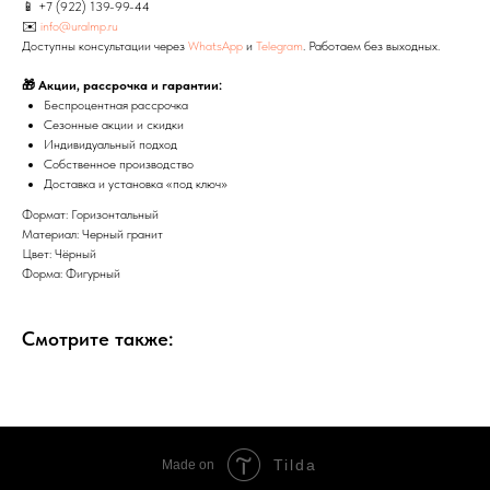
📱
+7 (922) 139-99-44
✉️
info@uralmp.ru
Доступны консультации через
WhatsApp
и
Telegram
. Работаем без выходных.
🎁 Акции, рассрочка и гарантии:
Беспроцентная рассрочка
Сезонные акции и скидки
Индивидуальный подход
Собственное производство
Доставка и установка «под ключ»
Формат: Горизонтальный
Материал: Черный гранит
Цвет: Чёрный
Форма: Фигурный
Смотрите также:
Tilda
Made on