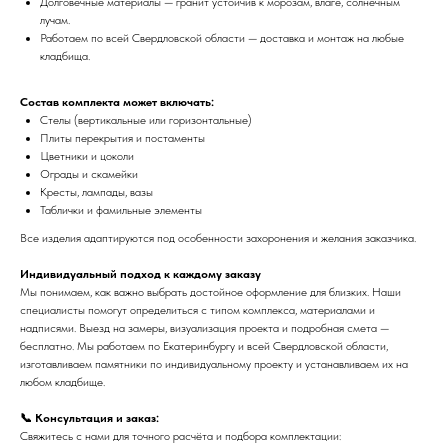
Долговечные материалы — гранит устойчив к морозам, влаге, солнечным
лучам.
Работаем по всей Свердловской области — доставка и монтаж на любые
кладбища.
Состав комплекта может включать:
Стелы (вертикальные или горизонтальные)
Плиты перекрытия и постаменты
Цветники и цоколи
Ограды и скамейки
Кресты, лампады, вазы
Таблички и фамильные элементы
Все изделия адаптируются под особенности захоронения и желания заказчика.
Индивидуальный подход к каждому заказу
Мы понимаем, как важно выбрать достойное оформление для близких. Наши
специалисты помогут определиться с типом комплекса, материалами и
надписями. Выезд на замеры, визуализация проекта и подробная смета —
бесплатно. Мы работаем по Екатеринбургу и всей Свердловской области,
изготавливаем памятники по индивидуальному проекту и устанавливаем их на
любом кладбище.
📞 Консультация и заказ:
Свяжитесь с нами для точного расчёта и подбора комплектации: