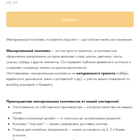
MK-49
Заказать
Мемориальный комплекс из гранита под ключ — достойная память на поколения.
Мемориальный комплекс
— это не просто памятник, а комплексное
оформление захоронения, которое включает стелу, цоколь, цветники, плиты,
скамьи, ограду и другие элементы. Он отражает глубокое уважение к усопшим и
сохраняет семейную память на долгие десятилетия.
Изготавливаем мемориальные комплексы из
натурального гранита
(габбро,
карельский, дымовский, южно-султаевский и др.), с учётом ваших пожеланий по
дизайну, размерам и бюджету.
Преимущества мемориальных комплексов от нашей мастерской:
Изготовление на собственном производстве — контроль качества на каждом
этапе.
Профессиональный дизайн — от классики до эксклюзивных решений.
Комплекс "под ключ" — проект, гравировка, доставка, монтаж.
Подход для семейных захоронений — можно установить на 2, 3 и более
усопших.