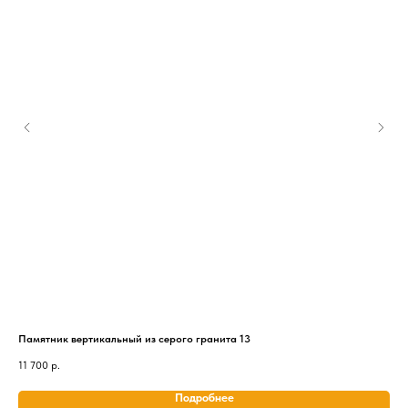
Памятник вертикальный из серого гранита 13
Пам
11 700
р.
26 
Подробнее