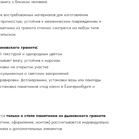
амять о близком человеке.
х востребованных материалов для изготовления
 прочностью, устойчив к механическим повреждениям и
мятники из гранита отлично смотрятся на любом типе
сельском.
мовского гранита:
й текстурой и однородным цветом
тывает влагу, устойчив к морозам
новки на открытом участке
усульманских и светских захоронений
равировки, фотокерамики, установки вазы или лампады
становка памятников «под ключ» в Екатеринбурге и
ится
только к стеле памятника из дымовского гранита
.
етник, оформление, монтаж) рассчитывается индивидуально
иала и дополнительных элементов.