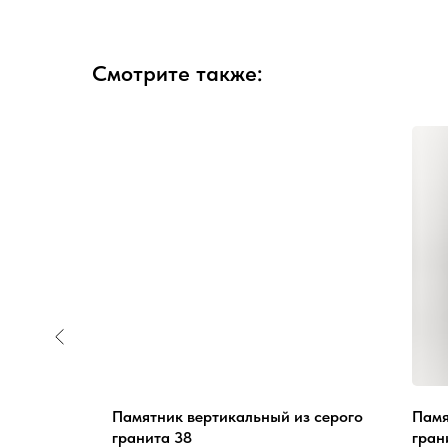
Смотрите также:
з серого
Памятник вертикальный из серого
Памя
гранита 38
гран