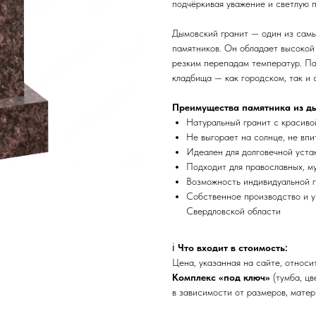
подчёркивая уважение и светлую п
Дымовский гранит — один из самы
памятников. Он обладает высокой
резким перепадам температур. Па
кладбища — как городском, так и 
Преимущества памятника из ды
Натуральный гранит с красиво
Не выгорает на солнце, не впи
Идеален для долговечной уста
Подходит для православных, м
Возможность индивидуальной г
Собственное производство и у
Свердловской области
ℹ️
Что входит в стоимость:
Цена, указанная на сайте, относ
Комплекс «под ключ»
(тумба, цв
в зависимости от размеров, матер