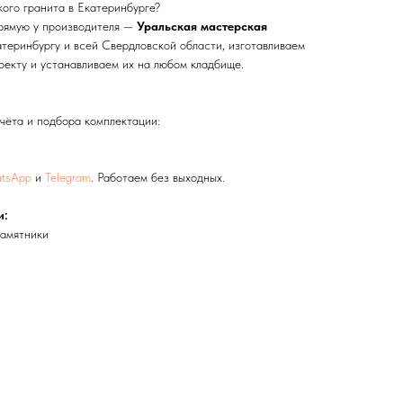
кого гранита в Екатеринбурге?
прямую у производителя —
Уральская мастерская
теринбургу и всей Свердловской области, изготавливаем
оекту и устанавливаем их на любом кладбище.
чёта и подбора комплектации:
tsApp
и
Telegram
. Работаем без выходных.
и:
памятники