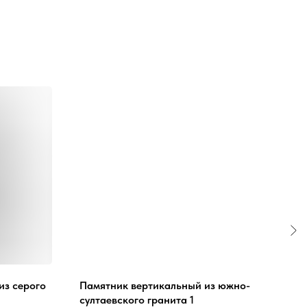
из серого
Памятник вертикальный из южно-
Пам
султаевского гранита 1
гран