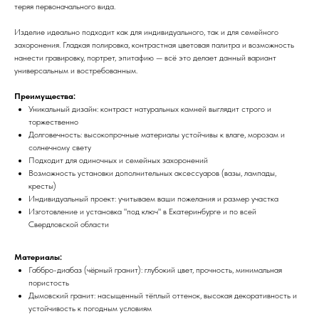
теряя первоначального вида.
Изделие идеально подходит как для индивидуального, так и для семейного
захоронения. Гладкая полировка, контрастная цветовая палитра и возможность
нанести гравировку, портрет, эпитафию — всё это делает данный вариант
универсальным и востребованным.
Преимущества:
Уникальный дизайн: контраст натуральных камней выглядит строго и
торжественно
Долговечность: высокопрочные материалы устойчивы к влаге, морозам и
солнечному свету
Подходит для одиночных и семейных захоронений
Возможность установки дополнительных аксессуаров (вазы, лампады,
кресты)
Индивидуальный проект: учитываем ваши пожелания и размер участка
Изготовление и установка "под ключ" в Екатеринбурге и по всей
Свердловской области
Материалы:
Габбро-диабаз (чёрный гранит): глубокий цвет, прочность, минимальная
пористость
Дымовский гранит: насыщенный тёплый оттенок, высокая декоративность и
устойчивость к погодным условиям