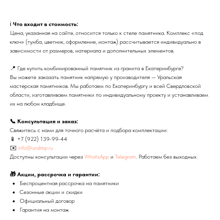
ℹ️
Что входит в стоимость:
Цена, указанная на сайте, относится только к стеле памятника. Комплекс «под
ключ» (тумба, цветник, оформление, монтаж) рассчитывается индивидуально в
зависимости от размеров, материала и дополнительных элементов.
📍 Где купить комбинированный памятник из гранита в Екатеринбурге?
Вы можете заказать памятник напрямую у производителя — Уральская
мастерская памятников. Мы работаем по Екатеринбургу и всей Свердловской
области, изготавливаем памятники по индивидуальному проекту и устанавливаем
их на любом кладбище.
📞 Консультация и заказ:
Свяжитесь с нами для точного расчёта и подбора комплектации:
📱
+7 (922) 139-99-44
✉️
info@uralmp.ru
Доступны консультации через
WhatsApp
и
Telegram
. Работаем без выходных.
🎁 Акции, рассрочка и гарантии:
Беспроцентная рассрочка на памятники
Сезонные акции и скидки
Официальный договор
Гарантия на монтаж