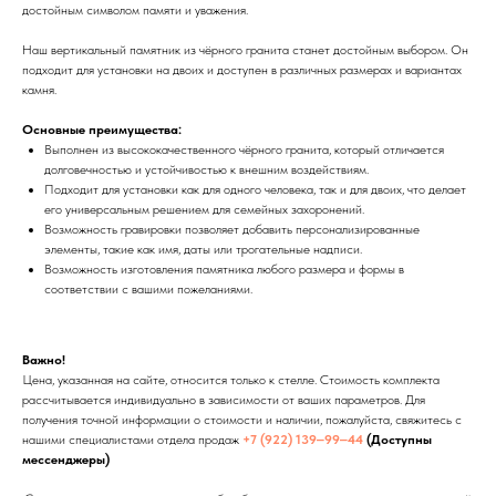
достойным символом памяти и уважения.
Наш вертикальный памятник из чёрного гранита станет достойным выбором. Он
подходит для установки на двоих и доступен в различных размерах и вариантах
камня.
Основные преимущества:
Выполнен из высококачественного чёрного гранита, который отличается
долговечностью и устойчивостью к внешним воздействиям.
Подходит для установки как для одного человека, так и для двоих, что делает
его универсальным решением для семейных захоронений.
Возможность гравировки позволяет добавить персонализированные
элементы, такие как имя, даты или трогательные надписи.
Возможность изготовления памятника любого размера и формы в
соответствии с вашими пожеланиями.
Важно!
Цена, указанная на сайте, относится только к стелле. Стоимость комплекта
рассчитывается индивидуально в зависимости от ваших параметров. Для
получения точной информации о стоимости и наличии, пожалуйста, свяжитесь с
нашими специалистами отдела продаж
+7 (922) 139‒99‒44
(Доступны
мессенджеры)