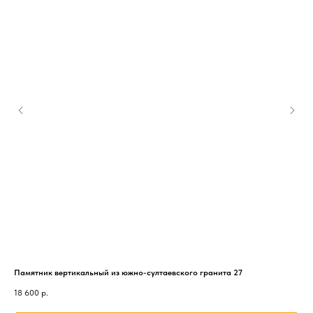
Памятник вертикальный из южно-султаевского гранита 27
Пам
18 600
р.
26 