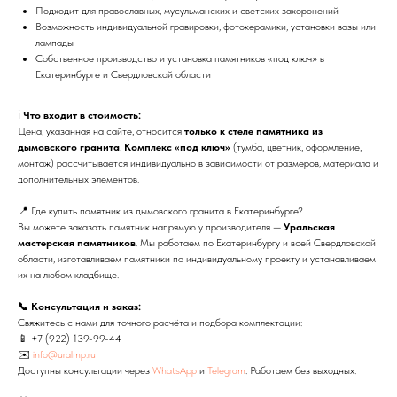
Подходит для православных, мусульманских и светских захоронений
Возможность индивидуальной гравировки, фотокерамики, установки вазы или
лампады
Собственное производство и установка памятников «под ключ» в
Екатеринбурге и Свердловской области
ℹ️
Что входит в стоимость:
Цена, указанная на сайте, относится
только к стеле памятника из
дымовского гранита
.
Комплекс «под ключ»
(тумба, цветник, оформление,
монтаж) рассчитывается индивидуально в зависимости от размеров, материала и
дополнительных элементов.
📍 Где купить памятник из дымовского гранита в Екатеринбурге?
Вы можете заказать памятник напрямую у производителя —
Уральская
мастерская памятников
. Мы работаем по Екатеринбургу и всей Свердловской
области, изготавливаем памятники по индивидуальному проекту и устанавливаем
их на любом кладбище.
📞 Консультация и заказ:
Свяжитесь с нами для точного расчёта и подбора комплектации:
📱
+7 (922) 139-99-44
✉️
info@uralmp.ru
Доступны консультации через
WhatsApp
и
Telegram
. Работаем без выходных.