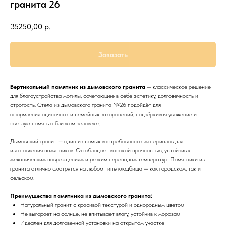
гранита 26
35250,00
р.
Заказать
Вертикальный памятник из дымовского гранита
— классическое решение
для благоустройства могилы, сочетающее в себе эстетику, долговечность и
строгость. Стела из дымовского гранита №26 подойдёт для
оформления одиночных и семейных захоронений, подчёркивая уважение и
светлую память о близком человеке.
Дымовский гранит — один из самых востребованных материалов для
изготовления памятников. Он обладает высокой прочностью, устойчив к
механическим повреждениям и резким перепадам температур. Памятники из
гранита отлично смотрятся на любом типе кладбища — как городском, так и
сельском.
Преимущества памятника из дымовского гранита:
Натуральный гранит с красивой текстурой и однородным цветом
Не выгорает на солнце, не впитывает влагу, устойчив к морозам
Идеален для долговечной установки на открытом участке