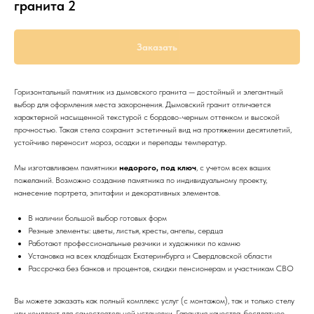
гранита 2
Заказать
Горизонтальный памятник из дымовского гранита — достойный и элегантный
выбор для оформления места захоронения. Дымовский гранит отличается
характерной насыщенной текстурой с бордово-черным оттенком и высокой
прочностью. Такая стела сохранит эстетичный вид на протяжении десятилетий,
устойчиво переносит мороз, осадки и перепады температур.
Мы изготавливаем памятники
недорого, под ключ
, с учетом всех ваших
пожеланий. Возможно создание памятника по индивидуальному проекту,
нанесение портрета, эпитафии и декоративных элементов.
В наличии большой выбор готовых форм
Резные элементы: цветы, листья, кресты, ангелы, сердца
Работают профессиональные резчики и художники по камню
Установка на всех кладбищах Екатеринбурга и Свердловской области
Рассрочка без банков и процентов, скидки пенсионерам и участникам СВО
Вы можете заказать как полный комплекс услуг (с монтажом), так и только стелу
или комплект для самостоятельной установки. Гарантия качества, бесплатное