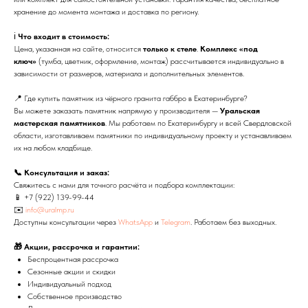
хранение до момента монтажа и доставка по региону.
ℹ️
Что входит в стоимость:
Цена, указанная на сайте, относится
только к стеле
.
Комплекс «под
ключ»
(тумба, цветник, оформление, монтаж) рассчитывается индивидуально в
зависимости от размеров, материала и дополнительных элементов.
📍 Где купить памятник из чёрного гранита габбро в Екатеринбурге?
Вы можете заказать памятник напрямую у производителя —
Уральская
мастерская памятников
. Мы работаем по Екатеринбургу и всей Свердловской
области, изготавливаем памятники по индивидуальному проекту и устанавливаем
их на любом кладбище.
📞 Консультация и заказ:
Свяжитесь с нами для точного расчёта и подбора комплектации:
📱
+7 (922) 139-99-44
✉️
info@uralmp.ru
Доступны консультации через
WhatsApp
и
Telegram
. Работаем без выходных.
🎁 Акции, рассрочка и гарантии:
Беспроцентная рассрочка
Сезонные акции и скидки
Индивидуальный подход
Собственное производство