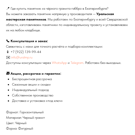
📍 Где купить памятник из чёрного гранита габбро в Екатеринбурге?
Вы можете заказать памятник напрямую у производителя —
Уральская
мастерская памятников
. Мы работаем по Екатеринбургу и всей Свердловской
области, изготавливаем памятники по индивидуальному проекту и устанавливаем
их на любом кладбище.
📞 Консультация и заказ:
Свяжитесь с нами для точного расчёта и подбора комплектации:
📱
+7 (922) 139-99-44
✉️
info@uralmp.ru
Доступны консультации через
WhatsApp
и
Telegram
. Работаем без выходных.
🎁 Акции, рассрочка и гарантии:
Беспроцентная рассрочка
Сезонные акции и скидки
Индивидуальный подход
Собственное производство
Доставка и установка «под ключ»
Формат: Горизонтальный
Материал: Черный гранит
Цвет: Чёрный
Форма: Фигурный