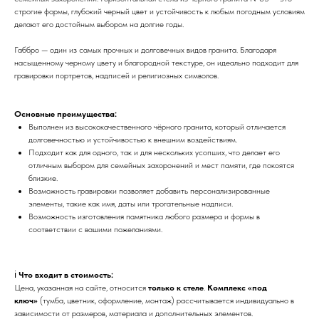
строгие формы, глубокий черный цвет и устойчивость к любым погодным условиям
делают его достойным выбором на долгие годы.
Габбро — один из самых прочных и долговечных видов гранита. Благодаря
насыщенному черному цвету и благородной текстуре, он идеально подходит для
гравировки портретов, надписей и религиозных символов.
Основные преимущества:
Выполнен из высококачественного чёрного гранита, который отличается
долговечностью и устойчивостью к внешним воздействиям.
Подходит как для одного, так и для нескольких усопших, что делает его
отличным выбором для семейных захоронений и мест памяти, где покоятся
близкие.
Возможность гравировки позволяет добавить персонализированные
элементы, такие как имя, даты или трогательные надписи.
Возможность изготовления памятника любого размера и формы в
соответствии с вашими пожеланиями.
ℹ️
Что входит в стоимость:
Цена, указанная на сайте, относится
только к стеле
.
Комплекс «под
ключ»
(тумба, цветник, оформление, монтаж) рассчитывается индивидуально в
зависимости от размеров, материала и дополнительных элементов.