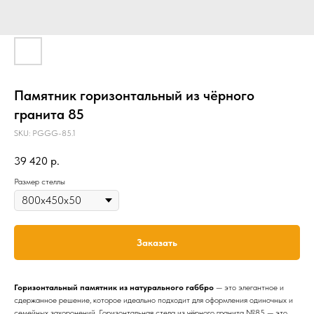
Памятник горизонтальный из чёрного
гранита 85
SKU:
PGGG-85.1
39 420
р.
Размер стеллы
Заказать
Горизонтальный памятник из натурального габбро
— это элегантное и
сдержанное решение, которое идеально подходит для оформления одиночных и
семейных захоронений. Горизонтальная стела из чёрного гранита №85 — это