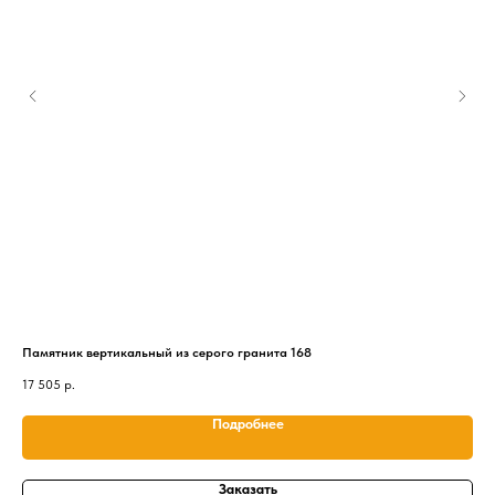
Памятник вертикальный из серого гранита 168
Пам
17 505
р.
34 
Подробнее
Заказать