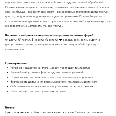
хорошо сочетается как с классической, так и с художественной обработкой.
Резные элементы придают памятнику утонченность и индивидуальность. У нас в
наличии большой выбор готовых форм и декоративных элементов: цветы, листья,
кресты, сердца, ангелы, драпировки и другие орнаменты. При необходимости
создадим индивидуальный проект с учётом ваших пожеланий.в традиционную, так
и в современную мемориальную архитектуру.
Вы можете выбрать из широкого ассортимента резных форм:
🌿 цветы, 🍃 листья, ✝ кресты, 👼 ангелы, ❤️ сердца, арки, волны и другие
декоративные элементы, которые придают памятнику особый характер и
символичность.
Преимущества:
Устойчив к выцветанию, влаге, морозу, перепадам температур
Большой выбор резных форм и художественных решений
Подходит как для одиночного, так и для семейного захоронения
Возможность дополнения вазами, крестами, лампадами, цветниками
Собственное производство — контроль качества на всех этапах
Изготовление, доставка и монтаж под ключ
Важно!
Цена, указанная на сайте, относится только к стелле. Стоимость комплекта