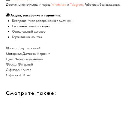
Доступны консультации через
WhatsApp
и
Telegram
. Работаем без выходных.
🎁 Акции, рассрочка и гарантии:
Беспроцентная рассрочка на памятники
Сезонные акции и скидки
Официальный договор
Гарантия на монтаж
Формат: Вертикальный
Материал: Дымовский гранит
Цвет: Чёрно-коричневый
Форма: Фигурный
С фигурой: Ангел
С фигурой: Розы
Смотрите также: