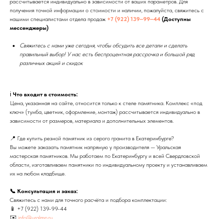
рассчитывается индивидуально в зависимости от ваших параметров. Для
получения точной информации о стоимости и наличии, пожалуйста, свяжитесь с
нашими специалистами отдела продаж
+7 (922) 139‒99‒44
(Доступны
мессенджеры)
Свяжитесь с нами уже сегодня, чтобы обсудить все детали и сделать
правильный выбор! У нас есть беспроцентная рассрочка и большой ряд
различных акций и скидок
ℹ️
Что входит в стоимость:
Цена, указанная на сайте, относится только к стеле памятника. Комплекс «под
ключ» (тумба, цветник, оформление, монтаж) рассчитывается индивидуально в
зависимости от размеров, материала и дополнительных элементов.
📍 Где купить резной памятник из серого гранита в Екатеринбурге?
Вы можете заказать памятник напрямую у производителя — Уральская
мастерская памятников. Мы работаем по Екатеринбургу и всей Свердловской
области, изготавливаем памятники по индивидуальному проекту и устанавливаем
их на любом кладбище.
📞 Консультация и заказ:
Свяжитесь с нами для точного расчёта и подбора комплектации:
📱
+7 (922) 139-99-44
✉️
info@uralmp.ru