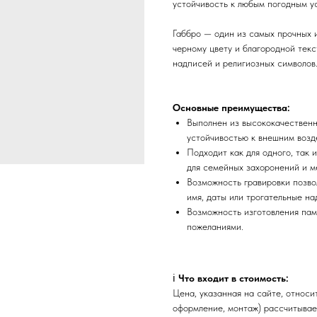
устойчивость к любым погодным у
Габбро — один из самых прочных 
черному цвету и благородной текс
надписей и религиозных символов
Основные преимущества:
Выполнен из высококачественн
устойчивостью к внешним возд
Подходит как для одного, так 
для семейных захоронений и ме
Возможность гравировки позво
имя, даты или трогательные на
Возможность изготовления пам
пожеланиями.
ℹ️
Что входит в стоимость:
Цена, указанная на сайте, относ
оформление, монтаж) рассчитывае