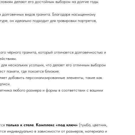
словиям делают его достойным выбором на долгие годы.
и долговечных видов гранита. Благодаря насыщенному
туре, он идеально подходит для гравировки портретов,
.
ого чёрного гранита, который отличается долговечностью и
ействиям.
и для нескольких усопших, что делает его отличным выбором
ст памяти, где покоятся близкие.
ляет добавить персонализированные элементы, такие как
дписи.
ятника любого размера и формы в соответствии с вашими
ится
только к стеле
.
Комплекс «под ключ»
(тумба, цветник,
тся индивидуально в зависимости от размеров, материала и