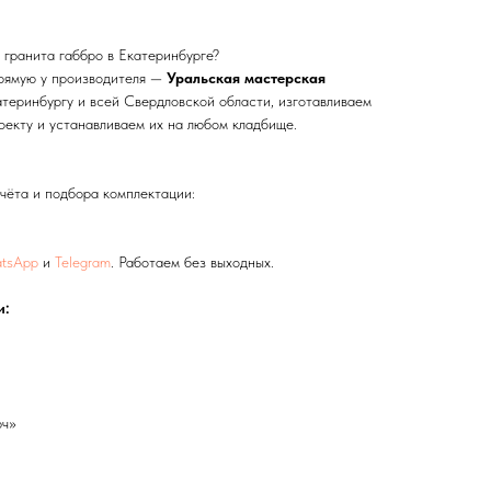
о гранита габбро в Екатеринбурге?
прямую у производителя —
Уральская мастерская
теринбургу и всей Свердловской области, изготавливаем
оекту и устанавливаем их на любом кладбище.
чёта и подбора комплектации:
tsApp
и
Telegram
. Работаем без выходных.
и:
юч»