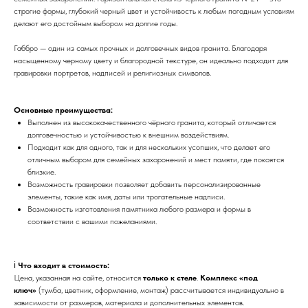
строгие формы, глубокий черный цвет и устойчивость к любым погодным условиям
делают его достойным выбором на долгие годы.
Габбро — один из самых прочных и долговечных видов гранита. Благодаря
насыщенному черному цвету и благородной текстуре, он идеально подходит для
гравировки портретов, надписей и религиозных символов.
Основные преимущества:
Выполнен из высококачественного чёрного гранита, который отличается
долговечностью и устойчивостью к внешним воздействиям.
Подходит как для одного, так и для нескольких усопших, что делает его
отличным выбором для семейных захоронений и мест памяти, где покоятся
близкие.
Возможность гравировки позволяет добавить персонализированные
элементы, такие как имя, даты или трогательные надписи.
Возможность изготовления памятника любого размера и формы в
соответствии с вашими пожеланиями.
ℹ️
Что входит в стоимость:
Цена, указанная на сайте, относится
только к стеле
.
Комплекс «под
ключ»
(тумба, цветник, оформление, монтаж) рассчитывается индивидуально в
зависимости от размеров, материала и дополнительных элементов.