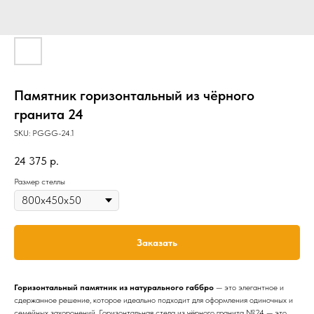
Памятник горизонтальный из чёрного
гранита 24
SKU:
PGGG-24.1
24 375
р.
Размер стеллы
Заказать
Горизонтальный памятник из натурального габбро
— это элегантное и
сдержанное решение, которое идеально подходит для оформления одиночных и
семейных захоронений. Горизонтальная стела из чёрного гранита №24 — это