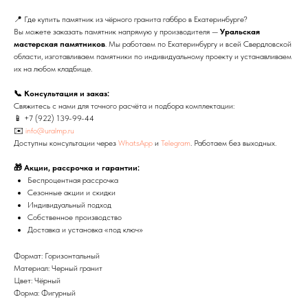
📍 Где купить памятник из чёрного гранита габбро в Екатеринбурге?
Вы можете заказать памятник напрямую у производителя —
Уральская
мастерская памятников
. Мы работаем по Екатеринбургу и всей Свердловской
области, изготавливаем памятники по индивидуальному проекту и устанавливаем
их на любом кладбище.
📞 Консультация и заказ:
Свяжитесь с нами для точного расчёта и подбора комплектации:
📱
+7 (922) 139-99-44
✉️
info@uralmp.ru
Доступны консультации через
WhatsApp
и
Telegram
. Работаем без выходных.
🎁 Акции, рассрочка и гарантии:
Беспроцентная рассрочка
Сезонные акции и скидки
Индивидуальный подход
Собственное производство
Доставка и установка «под ключ»
Формат: Горизонтальный
Материал: Черный гранит
Цвет: Чёрный
Форма: Фигурный