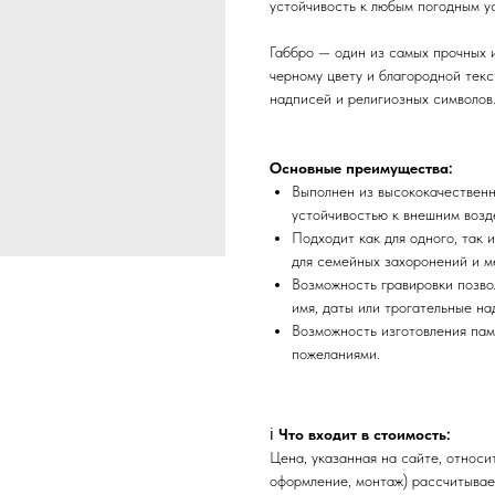
устойчивость к любым погодным у
Габбро — один из самых прочных 
черному цвету и благородной текс
надписей и религиозных символов
Основные преимущества:
Выполнен из высококачественн
устойчивостью к внешним возд
Подходит как для одного, так 
для семейных захоронений и ме
Возможность гравировки позво
имя, даты или трогательные на
Возможность изготовления пам
пожеланиями.
ℹ️
Что входит в стоимость:
Цена, указанная на сайте, относ
оформление, монтаж) рассчитывае