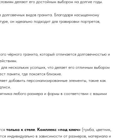
словиям делают его достойным выбором на долгие годы.
и долговечных видов гранита. Благодаря насыщенному
туре, он идеально подходит для гравировки портретов,
.
ого чёрного гранита, который отличается долговечностью и
ействиям.
и для нескольких усопших, что делает его отличным выбором
ст памяти, где покоятся близкие.
ляет добавить персонализированные элементы, такие как
дписи.
ятника любого размера и формы в соответствии с вашими
ится
только к стеле
.
Комплекс «под ключ»
(тумба, цветник,
тся индивидуально в зависимости от размеров, материала и