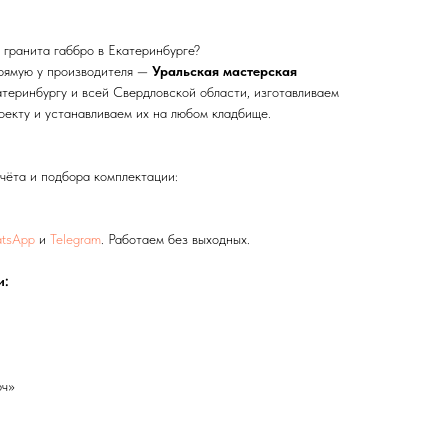
о гранита габбро в Екатеринбурге?
прямую у производителя —
Уральская мастерская
теринбургу и всей Свердловской области, изготавливаем
оекту и устанавливаем их на любом кладбище.
чёта и подбора комплектации:
tsApp
и
Telegram
. Работаем без выходных.
и:
юч»