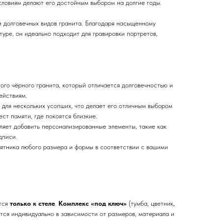
словиям делают его достойным выбором на долгие годы.
и долговечных видов гранита. Благодаря насыщенному
туре, он идеально подходит для гравировки портретов,
.
ого чёрного гранита, который отличается долговечностью и
ействиям.
и для нескольких усопших, что делает его отличным выбором
ст памяти, где покоятся близкие.
ляет добавить персонализированные элементы, такие как
дписи.
ятника любого размера и формы в соответствии с вашими
ится
только к стеле
.
Комплекс «под ключ»
(тумба, цветник,
тся индивидуально в зависимости от размеров, материала и