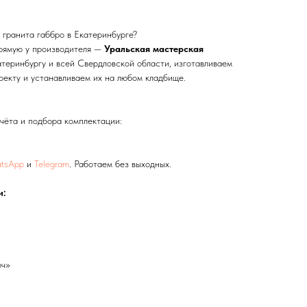
о гранита габбро в Екатеринбурге?
прямую у производителя —
Уральская мастерская
теринбургу и всей Свердловской области, изготавливаем
оекту и устанавливаем их на любом кладбище.
чёта и подбора комплектации:
tsApp
и
Telegram
. Работаем без выходных.
и:
юч»