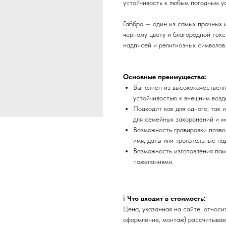
устойчивость к любым погодным у
Габбро — один из самых прочных 
черному цвету и благородной текс
надписей и религиозных символов
Основные преимущества:
Выполнен из высококачественн
устойчивостью к внешним возд
Подходит как для одного, так 
для семейных захоронений и ме
Возможность гравировки позво
имя, даты или трогательные на
Возможность изготовления пам
пожеланиями.
ℹ️
Что входит в стоимость:
Цена, указанная на сайте, относ
оформление, монтаж) рассчитывае