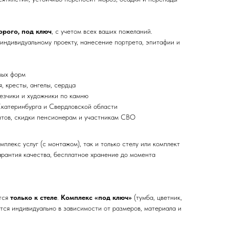
орого, под ключ
, с учетом всех ваших пожеланий.
индивидуальному проекту, нанесение портрета, эпитафии и
вых форм
я, кресты, ангелы, сердца
езчики и художники по камню
Екатеринбурга и Свердловской области
нтов, скидки пенсионерам и участникам СВО
плекс услуг (с монтажом), так и только стелу или комплект
арантия качества, бесплатное хранение до момента
ится
только к стеле
.
Комплекс «под ключ»
(тумба, цветник,
тся индивидуально в зависимости от размеров, материала и