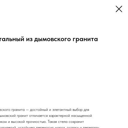
тальный из дымовского гранита
вского гранита — достойный и элегантный выбор для
ымовский гранит отличается характерной насыщенной
нком и высокой прочностью. Такая стела сохранит
сятилетий, устойчиво переносит мороз, осадки и перепады