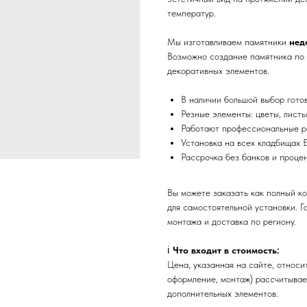
температур.
Мы изготавливаем памятники
нед
Возможно создание памятника по 
декоративных элементов.
В наличии большой выбор гото
Резные элементы: цветы, листь
Работают профессиональные р
Установка на всех кладбищах 
Рассрочка без банков и проце
Вы можете заказать как полный ком
для самостоятельной установки. Г
монтажа и доставка по региону.
ℹ️
Что входит в стоимость:
Цена, указанная на сайте, относ
оформление, монтаж) рассчитывае
дополнительных элементов.