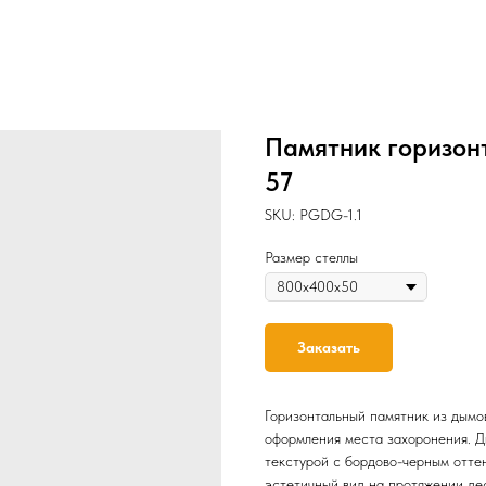
Памятник горизон
57
SKU:
PGDG-1.1
Размер стеллы
Заказать
Горизонтальный памятник из дымо
оформления места захоронения. Д
текстурой с бордово-черным отте
эстетичный вид на протяжении де