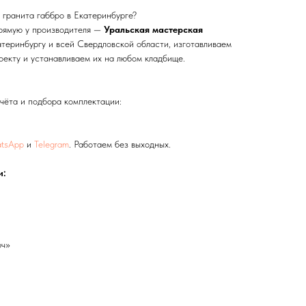
о гранита габбро в Екатеринбурге?
прямую у производителя —
Уральская мастерская
теринбургу и всей Свердловской области, изготавливаем
оекту и устанавливаем их на любом кладбище.
чёта и подбора комплектации:
tsApp
и
Telegram
. Работаем без выходных.
и:
юч»