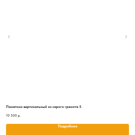
Памятник вертикальный из серого гранита 5
Пам
10 500
р.
11 
Подробнее