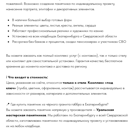
пожеланий. Возможно создание памятника по индивидуальному проекту,
нанесение портрета, эпитафии и декоративных элементов.
В наличии большой выбор готовых форм
Резные элементы: цветы, листья, кресты, ангелы, сердца
Работают профессиональные резчики и художники по камню
Установка на всех кладбищах Екатеринбурга и Свердловской области
Рассрочка без банков и процентов, скидки пенсионерам и участникам СВО
Вы можете заказать как полный комплекс услуг (с монтажом), так и только стелу
или комплект для самостоятельной установки. Гарантия качества, бесплатное
хранение до момента монтажа и доставка по региону.
ℹ️
Что входит в стоимость:
Цена, указанная на сайте, относится
только к стеле
.
Комплекс «под
ключ»
(тумба, цветник, оформление, монтаж) рассчитывается индивидуально в
зависимости от размеров, материала и дополнительных элементов.
📍 Где купить памятник из чёрного гранита габбро в Екатеринбурге?
Вы можете заказать памятник напрямую у производителя —
Уральская
мастерская памятников
. Мы работаем по Екатеринбургу и всей Свердловской
области, изготавливаем памятники по индивидуальному проекту и устанавливаем
их на любом кладбище.