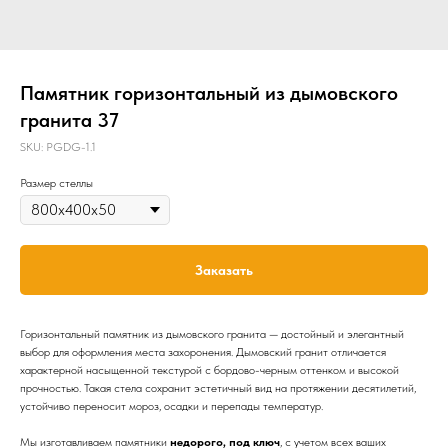
Памятник горизонтальный из дымовского
гранита 37
SKU:
PGDG-1.1
Размер стеллы
Заказать
Горизонтальный памятник из дымовского гранита — достойный и элегантный
выбор для оформления места захоронения. Дымовский гранит отличается
характерной насыщенной текстурой с бордово-черным оттенком и высокой
прочностью. Такая стела сохранит эстетичный вид на протяжении десятилетий,
устойчиво переносит мороз, осадки и перепады температур.
Мы изготавливаем памятники
недорого, под ключ
, с учетом всех ваших